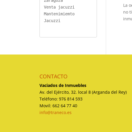
Zaragoza
La o
Venta jacuzzi
no t
Mantenimiemto 
inmu
Jacuzzi
CONTACTO
Vaciados de Inmuebles
Av. del Ejército, 32. local 8 (Arganda del Rey)
Teléfono: 976 814 593
Movil: 662 64 77 40
info@traneco.es