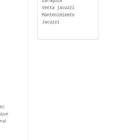
Zaragoza
Venta jacuzzi
Mantenimiemto 
Jacuzzi
vez
 que
onal