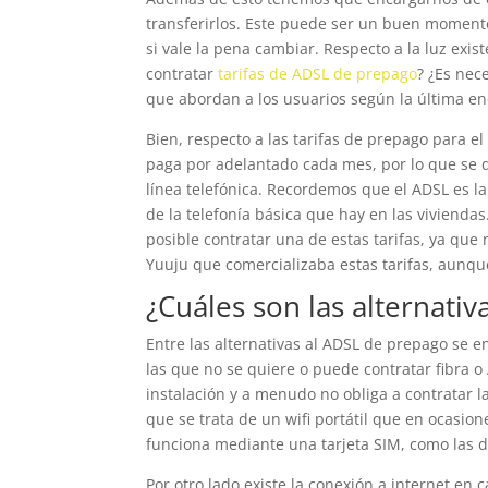
transferirlos. Este puede ser un buen momento
si vale la pena cambiar. Respecto a la luz exi
contratar
tarifas de ADSL de prepago
? ¿Es nec
que abordan a los usuarios según la última e
Bien, respecto a las tarifas de prepago para e
paga por adelantado cada mes, por lo que se d
línea telefónica. Recordemos que el ADSL es la
de la telefonía básica que hay en las vivienda
posible contratar una de estas tarifas, ya qu
Yuuju que comercializaba estas tarifas, aunqu
¿Cuáles son las alternati
Entre las alternativas al ADSL de prepago se 
las que no se quiere o puede contratar fibra 
instalación y a menudo no obliga a contratar la
que se trata de un wifi portátil que en ocasione
funciona mediante una tarjeta SIM, como las d
Por otro lado existe la conexión a internet en 