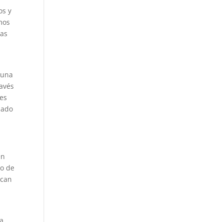
os y
emos
das
guna
ravés
 es
mado
en
po de
ican
la