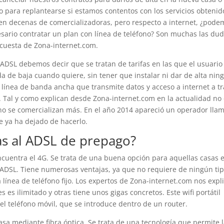
 para replantearse si estamos contentos con los servicios obtenid
sten decenas de comercializadoras, pero respecto a internet, ¿pod
esario contratar un plan con línea de teléfono? Son muchas las du
ncuesta de Zona-internet.com.
l ADSL debemos decir que se tratan de tarifas en las que el usuario
a de baja cuando quiere, sin tener que instalar ni dar de alta nin
 línea de banda ancha que transmite datos y acceso a internet a t
s. Tal y como explican desde Zona-internet.com en la actualidad no
e no se comercializan más. En el año 2014 apareció un operador lla
e ya ha dejado de hacerlo.
vas al ADSL de prepago?
encuentra el 4G. Se trata de una buena opción para aquellas casas 
o ADSL. Tiene numerosas ventajas, ya que no requiere de ningún ti
 línea de teléfono fijo. Los expertos de Zona-internet.com nos expl
s es ilimitado y otras tiene unos gigas concretos. Este wifi portátil
el teléfono móvil, que se introduce dentro de un router.
casa mediante fibra óptica. Se trata de una tecnología que permite 