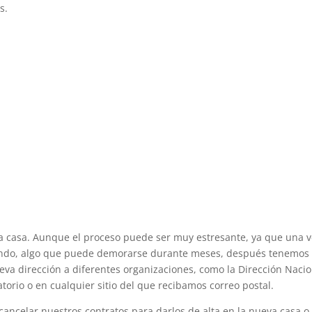
s.
a casa. Aunque el proceso puede ser muy estresante, ya que una 
ndo, algo que puede demorarse durante meses, después tenemos
ueva dirección a diferentes organizaciones, como la Dirección Naci
torio o en cualquier sitio del que recibamos correo postal.
ncelar nuestros contratos para darlos de alta en la nueva casa o